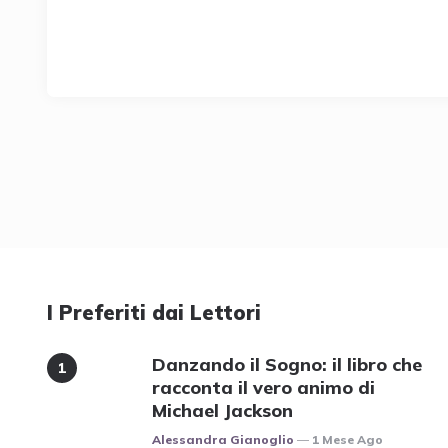
I Preferiti dai Lettori
Danzando il Sogno: il libro che
racconta il vero animo di
Michael Jackson
Posted
Alessandra Gianoglio
1 Mese Ago