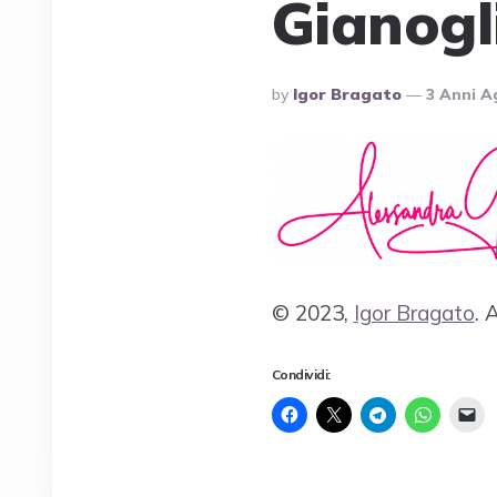
Gianogl
Posted
By
Igor Bragato
3 Anni 
By
© 2023,
Igor Bragato
. 
Condividi: