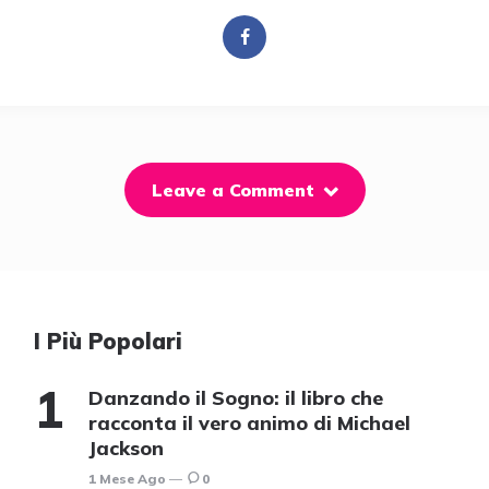
Leave a Comment
I Più Popolari
Danzando il Sogno: il libro che
racconta il vero animo di Michael
Jackson
1 Mese Ago
0