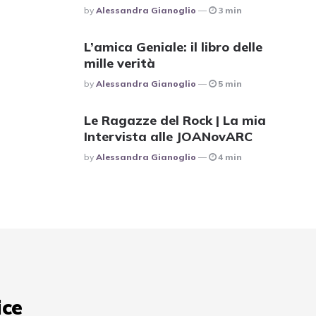
Posted
By
Alessandra Gianoglio
3 min
L’amica Geniale: il libro delle
mille verità
Posted
By
Alessandra Gianoglio
5 min
Le Ragazze del Rock | La mia
Intervista alle JOANovARC
Posted
By
Alessandra Gianoglio
4 min
ice