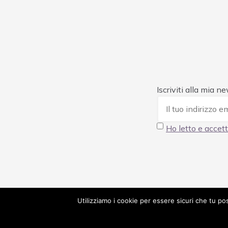
Iscriviti alla mia n
Ho letto e accett
Utilizziamo i cookie per essere sicuri che tu po
© 2023 Alessandra Gianoglio