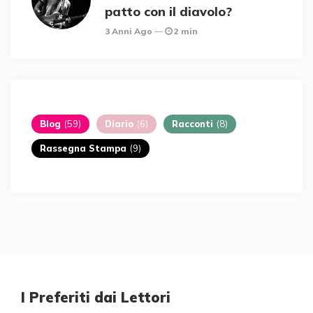
patto con il diavolo?
3 Anni Ago
2 min
Blog
(59)
Diario
(6)
Racconti
(8)
Rassegna Stampa
(9)
I Preferiti dai Lettori