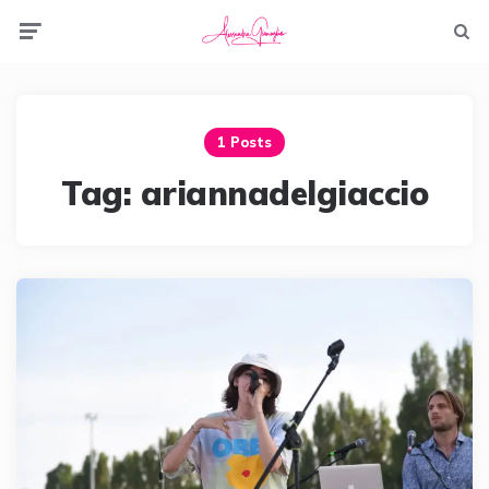
Menu
Searc
1 Posts
Tag:
ariannadelgiaccio