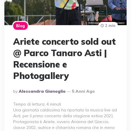
2 min
Blog
Ariete concerto sold out
@ Parco Tanaro Asti |
Recensione e
Photogallery
Posted
By
Alessandra Gianoglio
5 Anni Ago
By
Tempo di lettura:
4
minuti
Una giornata caldissima ha riportato la musica live ad
Asti, per il primo concerto della stagione estiva 2021.
Protagonista è Ariete, ovvero Arianna del Giaccio,
classe 2002, autrice e chitarrista romana che in meno