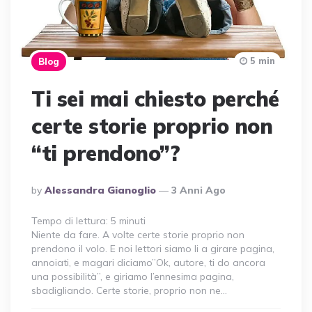
5 min
Blog
Ti sei mai chiesto perché
certe storie proprio non
“ti prendono”?
Posted
By
Alessandra Gianoglio
3 Anni Ago
By
Tempo di lettura:
5
minuti
Niente da fare. A volte certe storie proprio non
prendono il volo. E noi lettori siamo li a girare pagina,
annoiati, e magari diciamo”Ok, autore, ti do ancora
una possibilità”, e giriamo l’ennesima pagina,
sbadigliando. Certe storie, proprio non ne…