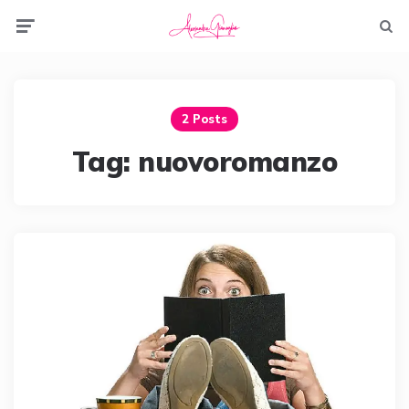
Menu
Searc
2 Posts
Tag:
nuovoromanzo