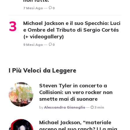
7 Mesi Ago
0
Michael Jackson e il suo Specchio: Luci
e Ombre del Tributo di Sergio Cortés
(+ videogallery)
9 Mesi Ago
0
I Più Veloci da Leggere
Steven Tyler in concerto a
Collisioni: un vero rocker non
smette mai di suonare
Posted
By
Alessandra Gianoglio
3 min
Michael Jackson, “materiale
osceno nel suo ranch? | La mia