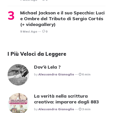
Michael Jackson e il suo Specchio: Luci
e Ombre del Tributo di Sergio Cortés
(+ videogallery)
9 Mesi Ago
0
I Più Veloci da Leggere
Dov’è Lela ?
Posted
By
Alessandra Gianoglio
6 min
La verità nella scrittura
creativa: imparare dagli 883
Posted
By
Alessandra Gianoglio
3 min