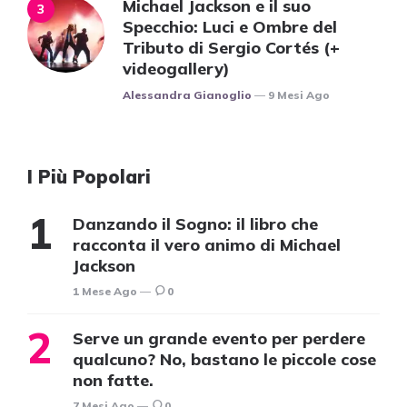
Michael Jackson e il suo
Specchio: Luci e Ombre del
Tributo di Sergio Cortés (+
videogallery)
Posted
Alessandra Gianoglio
9 Mesi Ago
I Più Popolari
Danzando il Sogno: il libro che
racconta il vero animo di Michael
Jackson
1 Mese Ago
0
Serve un grande evento per perdere
qualcuno? No, bastano le piccole cose
non fatte.
7 Mesi Ago
0