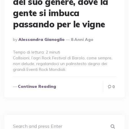
del suo genere, dove la
gente si imbuca
passando per le vigne
Posted
By
Alessandra Gianoglio
8 Anni Ago
By
Tempo di lettura:
2
minuti
Collisioni, l’agri Rock Festival di Barolo, come sempre,
non delude, regalandoci un palinstesto degno dei
grandi Eventi Rock Mondiali.
Continue Reading
0
Sear