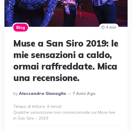
4 min
Blog
Muse a San Siro 2019: le
mie sensazioni a caldo,
ormai raffreddate. Mica
una recensione.
Posted
By
Alessandra Gianoglio
7 Anni Ago
By
Tempo di lettura:
4
minuti
Qualche sensazione non convenzionale sui Muse live
in San Siro – 2019