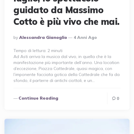
guidato da Massimo
Cotto è più vivo che mai.
Posted
By
Alessandra Gianoglio
4 Anni Ago
By
Tempo di lettura:
2
minuti
Ad Asti arriva la musica dal vivo, in quella che è la
manifestazione più importante dell’anno. Una location
d’eccezione, Piazza Cattedrale, quasi magica, con
l’imponente facciata gotica della Cattedrale che fa da
sfondo, il parterre di antichi ciottoli, e un…
Continue Reading
0