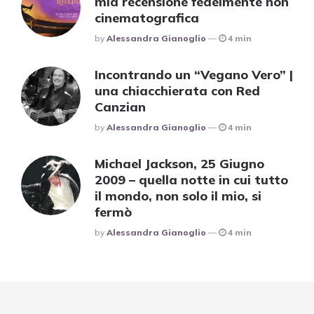
mia recensione fedelmente non
cinematografica
Posted
By
Alessandra Gianoglio
4 min
Incontrando un “Vegano Vero” |
una chiacchierata con Red
Canzian
Posted
By
Alessandra Gianoglio
4 min
Michael Jackson, 25 Giugno
2009 – quella notte in cui tutto
il mondo, non solo il mio, si
fermò
Posted
By
Alessandra Gianoglio
4 min