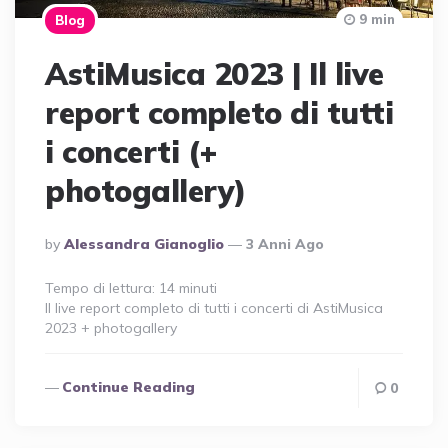
9 min
Blog
AstiMusica 2023 | Il live
report completo di tutti
i concerti (+
photogallery)
Posted
By
Alessandra Gianoglio
3 Anni Ago
By
Tempo di lettura:
14
minuti
Il live report completo di tutti i concerti di AstiMusica
2023 + photogallery
Continue Reading
0