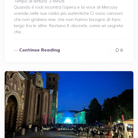
Tempo di lettura:
2
minuti
Quando il rock incontra l’opera e la voce di Mercury
scende nelle sue radici più autentiche Ci sono canzoni
che non gridano mai, che non hanno bisogno di farsi
largo tra le altre. Restano lì, discrete, come un segreto
che…
Continue Reading
0