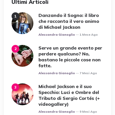
Ultimi Articoli
Danzando il Sogno: il libro
che racconta il vero animo
di Michael Jackson
Posted
Alessandra Gianoglio
1 Mese Ago
Serve un grande evento per
perdere qualcuno? No,
bastano le piccole cose non
fatte.
Posted
Alessandra Gianoglio
7 Mesi Ago
Michael Jackson e il suo
Specchio: Luci e Ombre del
Tributo di Sergio Cortés (+
videogallery)
Posted
Alessandra Gianoglio
9 Mesi Ago