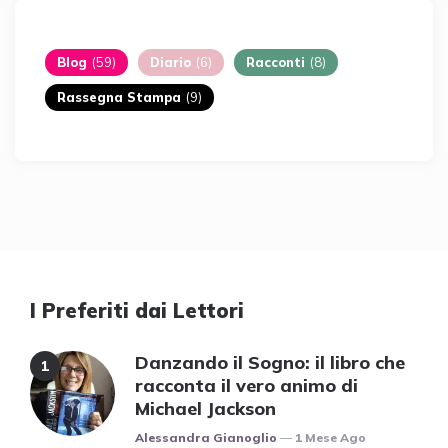
Blog
(59)
Diario
(6)
Racconti
(8)
Rassegna Stampa
(9)
I Preferiti dai Lettori
Danzando il Sogno: il libro che
racconta il vero animo di
Michael Jackson
Posted
Alessandra Gianoglio
1 Mese Ago