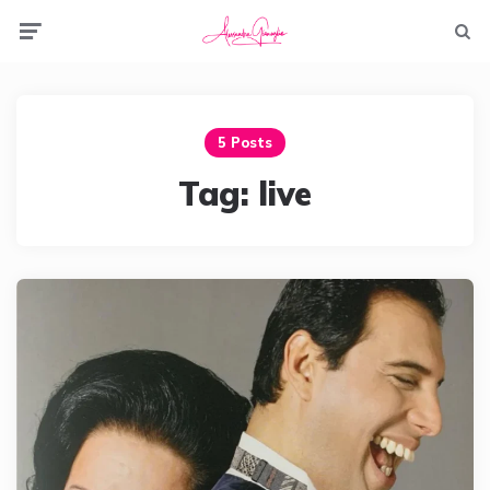
Menu
Searc
5 Posts
Tag:
live