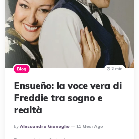
2 min
Blog
Ensueño: la voce vera di
Freddie tra sogno e
realtà
Posted
By
Alessandra Gianoglio
11 Mesi Ago
By