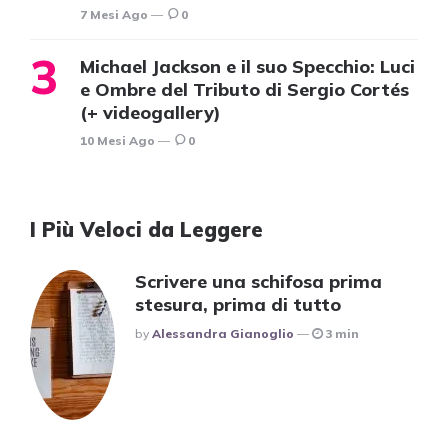
7 Mesi Ago
0
Michael Jackson e il suo Specchio: Luci
e Ombre del Tributo di Sergio Cortés
(+ videogallery)
10 Mesi Ago
0
I Più Veloci da Leggere
Scrivere una schifosa prima
stesura, prima di tutto
Posted
By
Alessandra Gianoglio
3 min