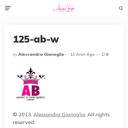
Menu
Searc
125-ab-w
Posted
By
Alessandra Gianoglio
13 Anni Ago
0
By
© 2013,
Alessandra Gianoglio
. All rights
reserved.