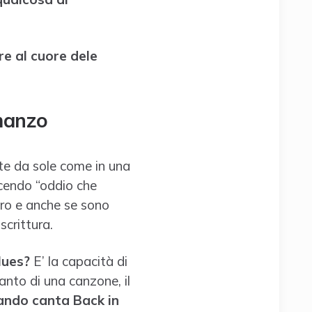
re al cuore dele
omanzo
tte da sole come in una
dicendo “oddio che
hero e anche se sono
scrittura.
Blues?
E’ la capacità di
anto di una canzone, il
ndo canta Back in