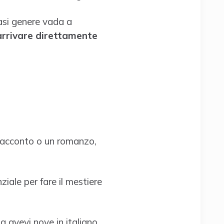
iasi genere vada a
 arrivare direttamente
n racconto o un romanzo,
iale per fare il mestiere
a avevi nove in italiano.