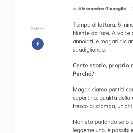
Posted
By
Alessandra Gianoglio
By
Tempo di lettura:
5
minu
SHARE
Niente da fare. A volte c
annoiati, e magari dicia
sbadigliando.
Certe storie, proprio 
Perché?
Magari siamo partiti con
copertina, qualità della 
fresco di stampa, un’ott
Non sto parlando solo di
leggerne uno, è possibil