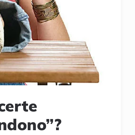
certe
endono”?