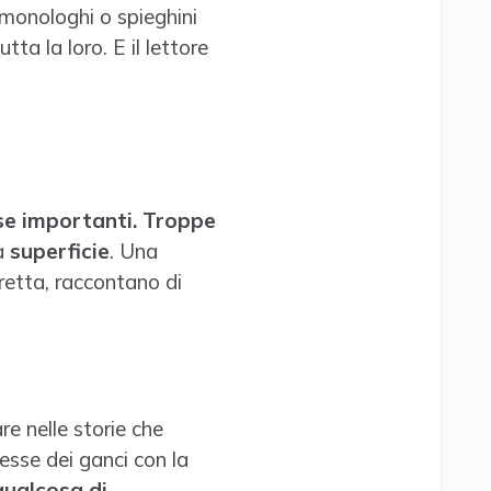
 monologhi o spieghini
tta la loro. E il lettore
ose importanti. Troppe
a
superficie
. Una
 fretta, raccontano di
re nelle storie che
esse dei ganci con la
qualcosa di