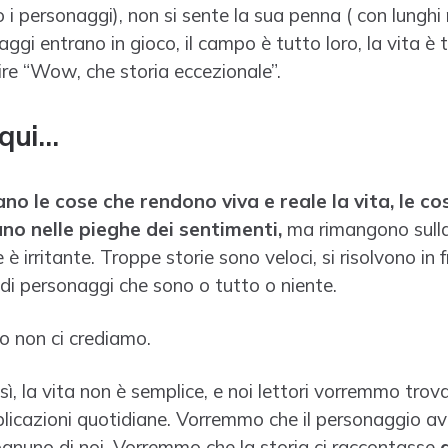
i personaggi), non si sente la sua penna ( con lunghi
ggi entrano in gioco, il campo è tutto loro, la vita è tu
ire “Wow, che storia eccezionale”.
 qui…
o le cose che rendono viva e reale la vita, le c
no nelle pieghe dei sentimenti,
ma rimangono sull
e è irritante. Troppe storie sono veloci, si risolvono in
 di personaggi che sono o tutto o niente.
o non ci crediamo.
ì, la vita non è semplice, e noi lettori vorremmo trova
licazioni quotidiane. Vorremmo che il personaggio av
 ognuno di noi. Vorremmo che la storia ci raccontasse