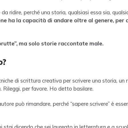
da ridire, perché una storia, qualsiasi essa sia, quals
ene ha la capacità di andare oltre al genere, per
brutte”, ma solo storie raccontate male.
o?
iche di scrittura creativa per scrivere una storia, u
. Rileggi, per favore. Ho detto basilare.
tore può rimandare, perché “sapere scrivere” è essenz
 stai dicendo che sei laureato in letteratura e a scuol