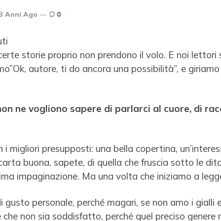
3 Anni Ago
0
ti
erte storie proprio non prendono il volo. E noi lettori 
mo”Ok, autore, ti do ancora una possibilità”, e giriamo
non ne vogliono sapere di parlarci al cuore, di ra
 i migliori presupposti: una bella copertina, un’intere
carta buona, sapete, di quella che fruscia sotto le dita
ima impaginazione. Ma una volta che iniziamo a leggere
 gusto personale, perché magari, se non amo i gialli 
e che non sia soddisfatto, perché quel preciso genere n