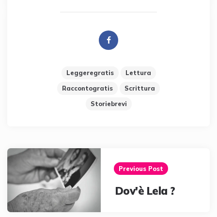
Leggeregratis
Lettura
Raccontogratis
Scrittura
Storiebrevi
Post
navigation
Previous Post
Dov'è Lela ?