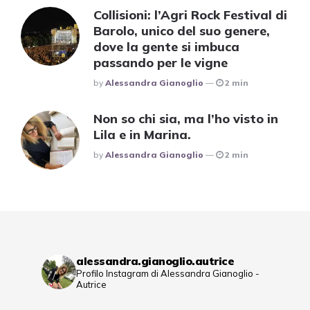
Collisioni: l’Agri Rock Festival di
Barolo, unico del suo genere,
dove la gente si imbuca
passando per le vigne
Posted
By
Alessandra Gianoglio
2 min
Non so chi sia, ma l’ho visto in
Lila e in Marina.
Posted
By
Alessandra Gianoglio
2 min
alessandra.gianoglio.autrice
Profilo Instagram di Alessandra Gianoglio -
Autrice