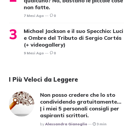
qualcuno? No, bastano le piccole cose
non fatte.
7 Mesi Ago
0
Michael Jackson e il suo Specchio: Luci
e Ombre del Tributo di Sergio Cortés
(+ videogallery)
9 Mesi Ago
0
I Più Veloci da Leggere
Non posso credere che lo sto
condividendo gratuitamente…
| i miei 5 personali consigli per
aspiranti scrittori.
Posted
By
Alessandra Gianoglio
3 min