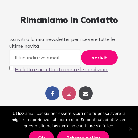
Rimaniamo in Contatto
Iscriviti alla mia newsletter per ricevere tutte le
ultime novità
Ho letto e accetto i termini e le condizioni
Utilizziamo i cookie per essere sicuri che tu possa avere la
migliore esperienza sul nostro sito. Se continui ad utilizzare
© 2023 Alessandra Gianoglio
questo sito noi assumiamo che tu ne sia felice.
Collaborazioni
Contatti