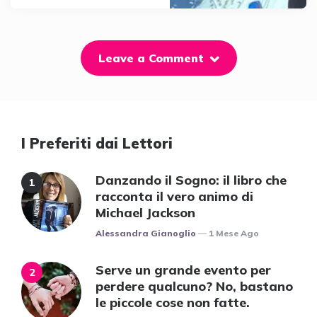
Leave a Comment
I Preferiti dai Lettori
Danzando il Sogno: il libro che
racconta il vero animo di
Michael Jackson
Posted
Alessandra Gianoglio
1 Mese Ago
Serve un grande evento per
perdere qualcuno? No, bastano
le piccole cose non fatte.