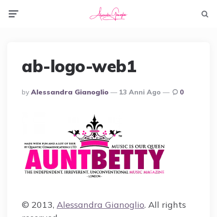
Menu
Searc
ab-logo-web1
Posted
By
Alessandra Gianoglio
13 Anni Ago
0
By
© 2013,
Alessandra Gianoglio
. All rights