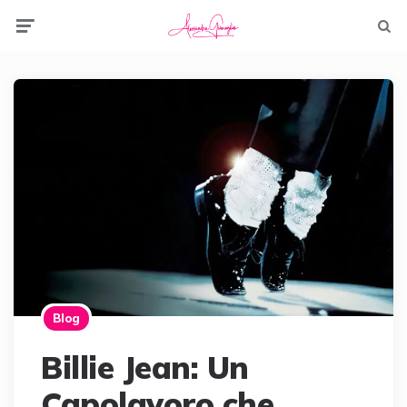
Menu
Searc
Blog
Billie Jean: Un
Capolavoro che