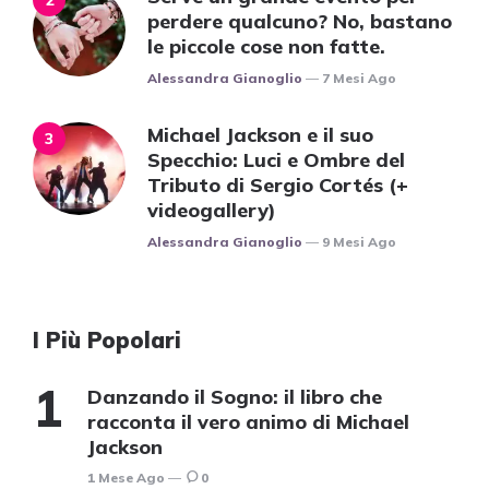
perdere qualcuno? No, bastano
le piccole cose non fatte.
Posted
Alessandra Gianoglio
7 Mesi Ago
Michael Jackson e il suo
Specchio: Luci e Ombre del
Tributo di Sergio Cortés (+
videogallery)
Posted
Alessandra Gianoglio
9 Mesi Ago
I Più Popolari
Danzando il Sogno: il libro che
racconta il vero animo di Michael
Jackson
1 Mese Ago
0