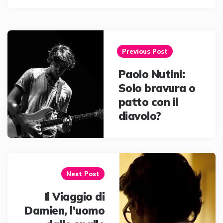
Post
navigation
Previous Post
Paolo Nutini:
Solo bravura o
patto con il
diavolo?
Next Post
Il Viaggio di
Damien, l'uomo