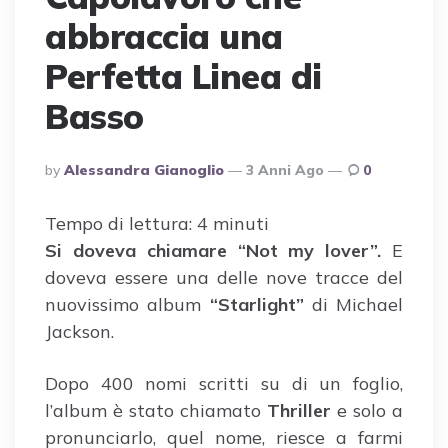
abbraccia una
Perfetta Linea di
Basso
Posted
By
Alessandra Gianoglio
3 Anni Ago
0
By
Tempo di lettura:
4
minuti
Si doveva chiamare “Not my lover”.
E
doveva essere una delle nove tracce del
nuovissimo album
“Starlight”
di Michael
Jackson.
Dopo 400 nomi scritti su di un foglio,
l’album è stato chiamato
Thriller
e solo a
pronunciarlo, quel nome, riesce a farmi