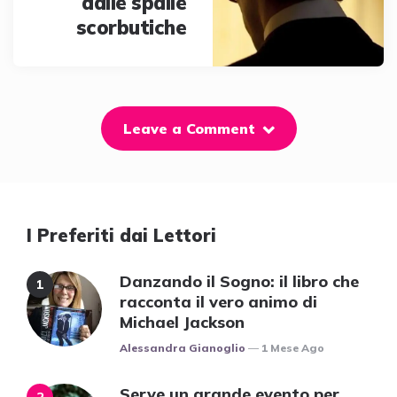
dalle spalle
scorbutiche
Leave a Comment
I Preferiti dai Lettori
Danzando il Sogno: il libro che
racconta il vero animo di
Michael Jackson
Posted
Alessandra Gianoglio
1 Mese Ago
Serve un grande evento per