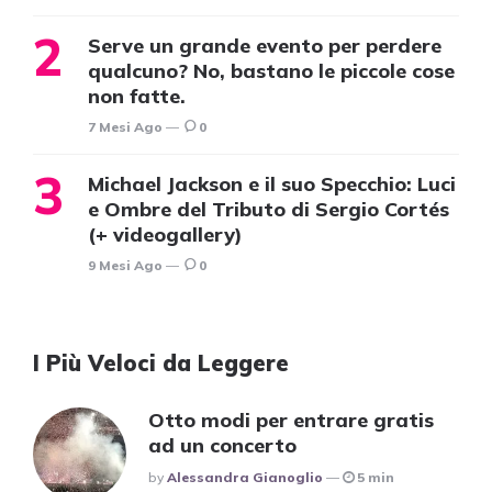
Serve un grande evento per perdere
qualcuno? No, bastano le piccole cose
non fatte.
7 Mesi Ago
0
Michael Jackson e il suo Specchio: Luci
e Ombre del Tributo di Sergio Cortés
(+ videogallery)
9 Mesi Ago
0
I Più Veloci da Leggere
Otto modi per entrare gratis
ad un concerto
Posted
By
Alessandra Gianoglio
5 min