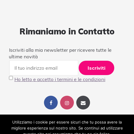
Rimaniamo in Contatto
Iscriviti alla mia newsletter per ricevere tutte le
ultime novità
Ho letto e accetto i termini e le condizioni
Utilizziamo i cookie per essere sicuri che tu possa avere la
migliore esperienza sul nostro sito. Se continui ad utilizzare
© 2023 Alessandra Gianoglio